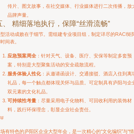
传片、图文故事，在社交媒体、行业媒体进行二次传播，放
品牌声量。
五、 精细落地执行，保障“丝滑流畅”
大型活动成败在于细节。需组建专业项目组，制定详尽的RACI矩
与时间表。
应急预案周全
：针对天气、设备、医疗、安保等制定多套预
案，特别是大型聚集活动的安全疏散流程。
服务体验人性化
：从邀请函设计、交通接驳、酒店入住到离
礼品，每一个触点都体现关怀与品质。可定制具有庐阳与企
双元素的文化礼品。
可持续性考量
：尽量采用电子化物料、可回收利用的装饰材
料，践行环保理念，彰显企业社会责任。
##
场有特色的庐阳区企业大型年会，是一次精心的“文化编织”与“情