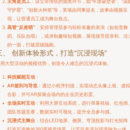
主角是员工
：设立非传统的颁奖环节，如“年度破壁者”、“温
守护星”、“创新火种奖”等，奖项由同事提名，故事由视频呈
现，让普通员工成为舞台焦点。
高管“反差萌”
：安排管理层参与轻松有趣的表演（如创意舞
蹈、乐队合唱），或录制趣味短视频，展现领导层亲和、活
的一面，打破层级隔阂。
三、 创新体验形式，打造“沉浸现场”
利用大型活动的规模优势，创造令人难忘的沉浸式体验。
科技赋能互动
：
AR签到与导览
：通过小程序扫描，实现动态头像上墙、虚
合影，并可AR探索会场内的企业历史彩蛋。
全场实时互动
：利用大屏互动系统，进行弹幕祝福、红包雨
团队答题竞赛，数据实时可视化，提升全员参与感。
沉浸式主舞台
：结合LED地屏、侧屏、穹顶投影与灯光矩阵
打造可变换的360度视觉场景，让节目表演与环境融为一体