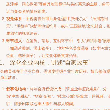
遥津畔，同心致远”等兼具地理标识与美好寓意的主题，瞬间
近与参会者的情感距离。
视觉体系
：主视觉设计可抽象化运用“庐州灯火”、“淮河路街
景”、“明教寺飞檐”等地域符号，或与“三国故地”文化结合，
成独特的视觉语言。
环节植入
：在签到、茶歇、互动环节中，引入“庐阳非遗”展
（如葫芦雕刻、吴山铁字）、地方特色美食品鉴（如李鸿章
杂烩、糯米圆子），让文化体验贯穿始终。
二、 深化企业内核，讲述“自家故事”
年会的灵魂在于企业自身。需深度挖掘企业年度历程、核心价值
与员工故事。
叙事化结构
：将年会流程设计成一部“企业年度微电影”，分
为“序章·耕耘”、“华章·绽放”、“续章·启航”等篇章，用视频、
讲、情景剧串联起重大事件与感人瞬间。