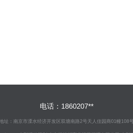
电话：1860207**
地址：南京市溧水经济开发区双塘南路2号天人佳园商01幢108