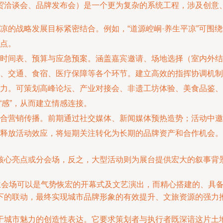
贸洽谈会、品牌发布会）是一个更为复杂的系统工程，涉及创意
凉的战略发展目标紧密结合。例如，“道源崆峒·养生平凉”可围绕
点。
时间表、预算与应急预案。涵盖嘉宾邀请、场地选择（室内外结
、交通、食宿、医疗保障等各个环节。建立高效的指挥协调机制
力。可策划高峰论坛、产业对接会、非遗工坊体验、美食品鉴、
能“感”，从而建立情感连接。
合营销传播。前期通过社交媒体、新闻媒体预热造势；活动中邀
释放活动效应，将短期关注转化为长期的品牌资产和合作机会。
核心亮点或分会场，反之，大型活动则为展台提供宏大的叙事背
主会场可以是气势恢宏的开幕式及文艺演出，而精心搭建的、具备
下的联动，最终实现城市品牌形象的有效提升、文旅资源的强力
于城市魅力的创造性表达。它要求策划者与执行者既深谙这片土