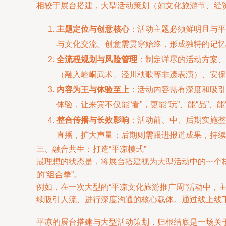
相较于展台搭建，大型活动策划（如文化旅游节、经
主题定位与创意核心
：活动主题必须鲜明且与平
与文化交流。创意需贯穿始终，形成独特的记忆
全流程规划与风险管理
：制定详尽的活动方案、
（融入崆峒武术、泾川秧歌等非遗表演）、安保
内容为王与体验至上
：活动内容需有深度和吸引
体验，让来宾不仅能“看”，更能“玩”、能“品”、
整合传播与长效影响
：活动前、中、后期实施整
直播，扩大声量；后期则需跟进报道成果，持续
三、融合共生：打造“平凉模式”
最理想的状态是，将展台搭建视为大型活动中的一个
的“组合拳”。
例如，在一次大型的“平凉文化旅游推广周”活动中，
续吸引人流、进行深度沟通的核心载体。通过线上线
平凉的展台搭建与大型活动策划，归根结底是一场关