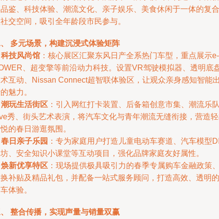
车品鉴、科技体验、潮流文化、亲子娱乐、美食休闲于一体的复
型社交空间，吸引全年龄段市民参与。
二、 多元场景，构建沉浸式体验矩阵
.
科技风尚馆
：核心展区汇聚东风日产全系热门车型，重点展示e-
POWER、超变擎等前沿动力科技。设置VR驾驶模拟器、透明底
术互动、Nissan Connect超智联体验区，让观众亲身感知智能
行的魅力。
.
潮玩生活街区
：引入网红打卡装置、后备箱创意市集、潮流乐
ive秀、街头艺术表演，将汽车文化与青年潮流无缝衔接，营造
愉悦的春日游逛氛围。
.
春日亲子乐园
：专为家庭用户打造儿童电动车赛道、汽车模型DI
工坊、安全知识小课堂等互动项目，强化品牌家庭友好属性。
.
焕新优享特区
：现场提供极具吸引力的春季专属购车金融政策
置换补贴及精品礼包，并配备一站式服务顾问，打造高效、透明
购车体验。
三、 整合传播，实现声量与销量双赢