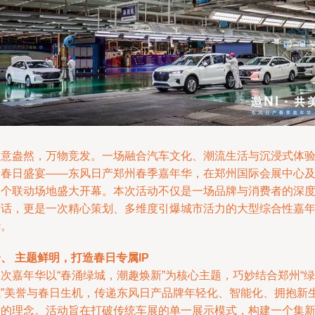
春意盎然，万物竞发。一场融合汽车文化、潮流生活与沉浸式体
的春日盛宴——东风日产郑州春季嘉年华，在郑州国际会展中心
多个联动场地盛大开幕。本次活动不仅是一场品牌与消费者的深
对话，更是一次精心策划、多维度引爆城市活力的大型综合性嘉
华。
、 主题鲜明，打造春日专属IP
次嘉年华以“春涌绿城，潮趣焕新”为核心主题，巧妙结合郑州“绿
城”美誉与春日生机，传递东风日产品牌年轻化、智能化、拥抱新
活的理念。活动旨在打破传统车展的单一展示模式，构建一个集