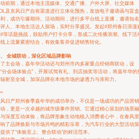
活动前期，通过本地主流媒体、交通广播、户外大屏、社交媒体
KOL及东风日产自有渠道进行立体化预热，发放电子邀请函与盲
福利，成功引爆期待。活动期间，进行多平台线上直播，邀请知
车评人、本地生活达人探场，实时分享盛况。发起#郑州春日浪漫
逅#等话题挑战，鼓励用户打卡分享，形成二次传播浪潮。线下活
与线上流量紧密结合，有效集客并促进销售转化。
四、 全城联动，深化区域品牌影响
除了主会场，嘉年华活动还与郑州市内多家重点经销商联动，设
立“分会场体验点”，开展试驾有礼、到店抽奖等活动，将嘉年华的
度辐射至全城，加深品牌在本地市场的渗透力与亲和力。
**
东风日产郑州春季嘉年华的成功举办，不仅是一场成功的产品营
活动，更是一次卓越的城市级事件营销。它通过精心策划的场景
合与深度互动体验，将品牌形象生动地植入消费者心中，在春风
奏响了品牌焕新与市场共鸣的精彩乐章，为汽车行业的大型活动
提供了“体验至上、整合联动”的鲜活范本。